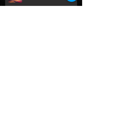
Construction du studio
L'album à venir
Archive
janvier 2018
(5)
5 posts